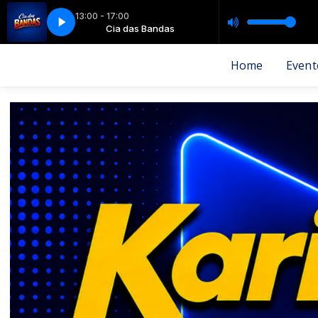
13:00 - 17:00
OCA (FEAT. RENATA PASA)
Bandas
Cia das Bandas
VALDIR PASA - FOFOCA (FEAT. RENATA PASA)
Home
Event