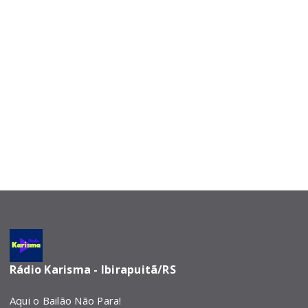
Rádio Karisma - Ibirapuitã/RS
Aqui o Bailão Não Para!