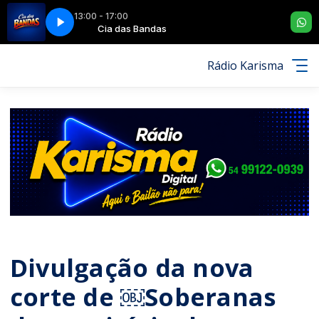
13:00 - 17:00
O - FILHO DO CORAÇÃO
andas
Cia das Bandas
TERCEIRA DIMENSÃO - FILHO DO CORAÇÃO
Rádio Karisma
Divulgação da nova
corte de ￼Soberanas