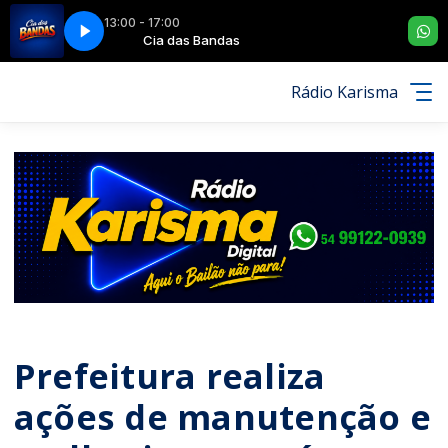
13:00 - 17:00
UM CORAÇÃO - BANHO DE ROSAS (MEDLEY)
andas
Cia das Bandas
BANDA ALMA NOVA - BAR DA
Rádio Karisma
Prefeitura realiza
ações de manutenção e