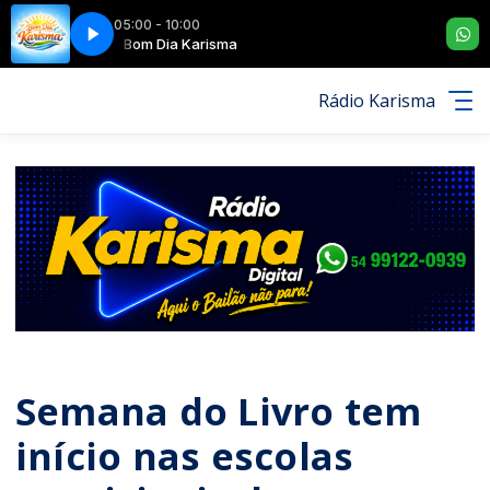
05:00 - 10:00
(54) 99122-0939
Bom Dia Karisma
WhatsApp Rádio Karisma (54) 99122-0939
Rádio Karisma
Semana do Livro tem
início nas escolas