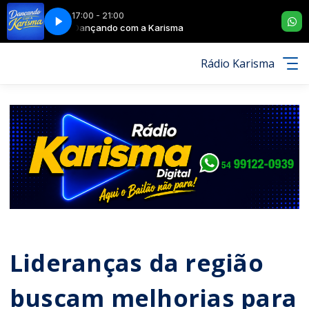
17:00 - 21:00
LHERADA VAI
Dançando com a Karisma
ROGÉRIO MAGRÃO E BANDA - A MULHERADA VAI
Rádio Karisma
Lideranças da região
buscam melhorias para