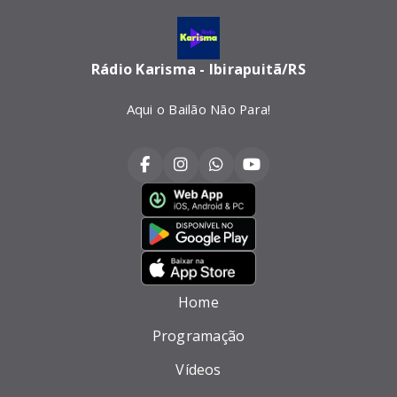
Rádio Karisma - Ibirapuitã/RS
Aqui o Bailão Não Para!
Home
Programação
Vídeos