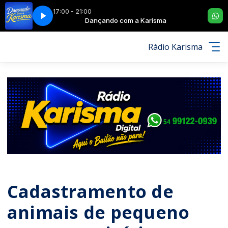
17:00 - 21:00
- PART. PAULINHO DILL OS ATUAIS
arisma
Dançando com a Karisma
DESTAQUE NACIONAL - SÓ UM DE NÓS
Rádio Karisma
Cadastramento de
animais de pequeno