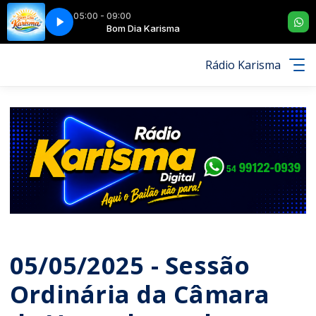
05:00 - 09:00
TE - VOCÊ VIROU SAUDADE (MEDLEY)
arisma
Bom Dia Karisma
CORPO E ALMA - MORANGO DO NO
Rádio Karisma
05/05/2025 - Sessão
Ordinária da Câmara