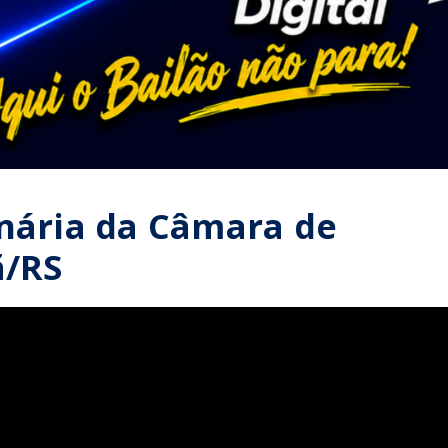
inária da Câmara de
ã/RS