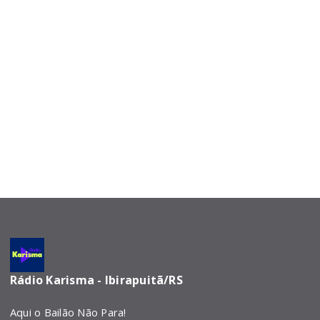
Rádio Karisma - Ibirapuitã/RS
Aqui o Bailão Não Para!