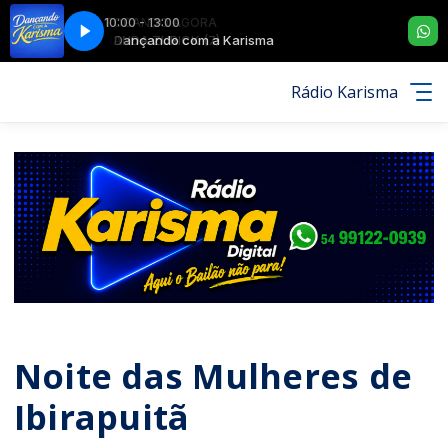
10:00 - 13:00
TOCANDO AGORA
BANDA ZURICK (7)
Dançando com a Karisma
Rádio Karisma
Noite das Mulheres de
Ibirapuitã