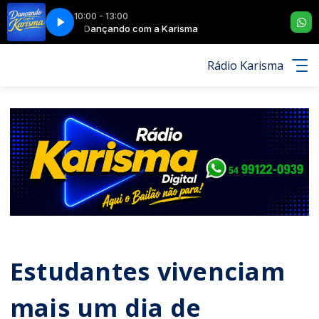
10:00 - 13:00
LEITON BORGES)
Dançando com a Karisma
GRUPO FESTERÊ - APARTAMENTO 104 (CLEITON BORGES
Rádio Karisma
Estudantes vivenciam
mais um dia de