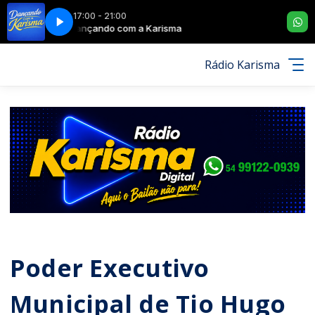
17:00 - 21:00
Dançando com a Karisma
WhatsApp Rádio Karisma (54) 99122-0939
Dançando com a
WhatsApp Rádio
Rádio Karisma
Poder Executivo
Municipal de Tio Hugo