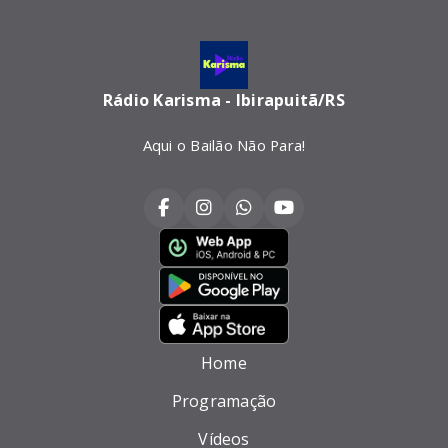
Rádio Karisma - Ibirapuitã/RS
Aqui o Bailão Não Para!
Home
Programação
Vídeos