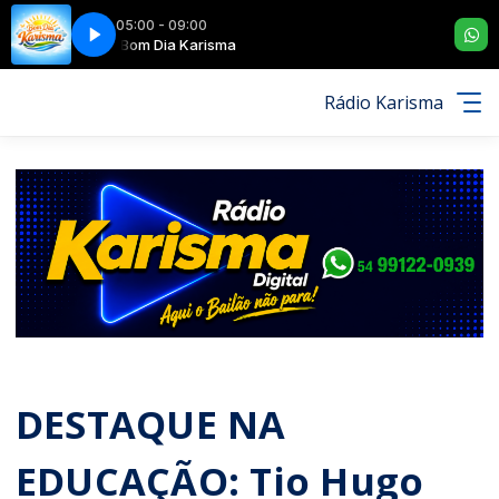
05:00 - 09:00
SONORA
Bom Dia Karisma
ALEGRIA MUSICAL - TRILHA SONORA
Rádio Karisma
DESTAQUE NA
EDUCAÇÃO: Tio Hugo