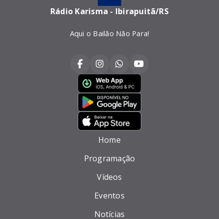
Rádio Karisma - Ibirapuitã/RS
Aqui o Bailão Não Para!
Home
Programação
Vídeos
Eventos
Notícias