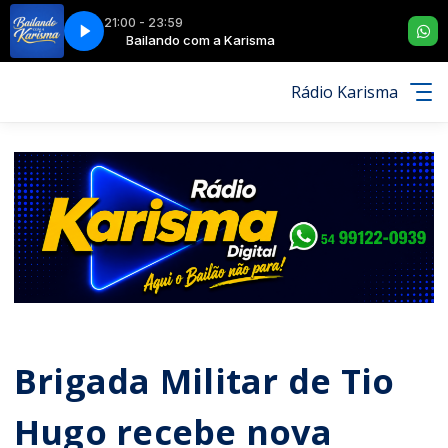
21:00 - 23:59
4) 99122-0939
Bailando com a Karisma
WhatsApp Rádio Karisma (54) 99122-0939
Rádio Karisma
Brigada Militar de Tio
Hugo recebe nova