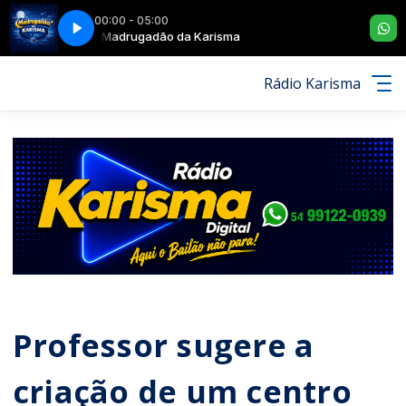
00:00 - 05:00
PO
Madrugadão da Karisma
FLOR DA SERRA - VIRANDO O COPO
Rádio Karisma
Professor sugere a
criação de um centro